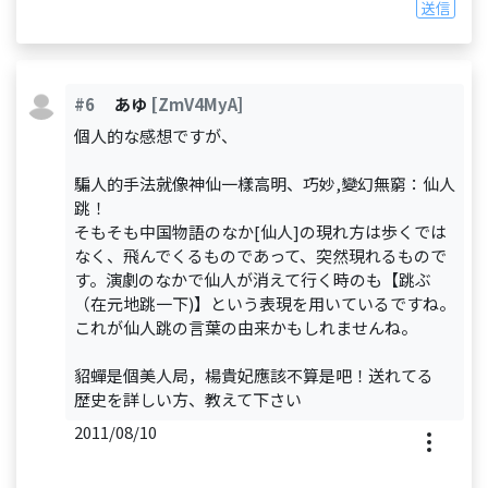
送信
#6
あゆ
[ZmV4MyA]
個人的な感想ですが、
騙人的手法就像神仙一樣高明、巧妙,變幻無窮：仙人
跳！
そもそも中国物語のなか[仙人]の現れ方は歩くでは
なく、飛んでくるものであって、突然現れるもので
す。演劇のなかで仙人が消えて行く時のも【跳ぶ
（在元地跳一下)】という表現を用いているですね。
これが仙人跳の言葉の由来かもしれませんね。
貂蟬是個美人局，楊貴妃應該不算是吧！送れてる
歴史を詳しい方、教えて下さい
2011/08/10