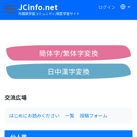
JCinfo.net
ログイン
ナビゲーションを切り替える
外国語学習コミュニティ/相互学習サイト
簡体字/繁体字変換
日中漢字変換
中国語ピンイン変換
交流広場
中国語注音変換
はじめにお読みください
一覧
投稿フォーム
仙人跳