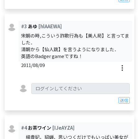
#3
あゆ
[hlAAEWA]
宋朝の時,こういう詐欺行為も【美人局】と言ってま
した．
清朝から【仙人跳】を言うようになりました．
英語のBadger gameですね！
2011/08/09
送信
#4
お茶ワイン
[IJeAYZA]
楊貴妃、貂蝉、思いつくだけでもいっぱい美女が