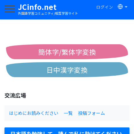
JCinfo.net
ログイン
ナビゲーションを切り替える
外国語学習コミュニティ/相互学習サイト
簡体字/繁体字変換
日中漢字変換
中国語ピンイン変換
交流広場
中国語注音変換
はじめにお読みください
一覧
投稿フォーム
日本語を勉強して、読んで私に助けてください