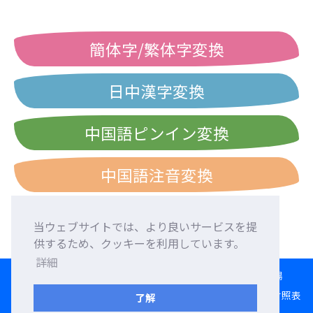
簡体字/繁体字変換
日中漢字変換
中国語ピンイン変換
中国語注音変換
当ウェブサイトでは、より良いサービスを提
供するため、クッキーを利用しています。
詳細
HOME
言語交換
外国人友達募集
外国語添削
交流広場
変換ツール
日本語ローマ字入力練習
西暦・和暦・民国暦対照表
了解