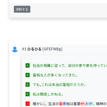
添削する
#1
ひるひる
[GFEFWBg]
社会の発展に従って、自分の家や車を持って
富裕な人が多くなってきた。
でも,これは本当の富裕だろうか。
私は賛成しかねる。
確かに
,
、
生活の
富
余
裕は重要
が,
だが、
精神の