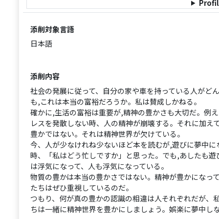
Profi
添削対象言語
日本語
添削内容
社会の発展に従って、自分の家や車を持っている人がど
も,これは本当の富裕だろうか。私は賛成しかねる。
確かに,生活の富裕は重要が,精神の豊かさも大切だ。例
レスを発散しない時、人の精神が崩壊する。それに加えて
豊かではない。それは精神世界が欠けている。
今、人が少なけれね少ないほど本を読むが,遊びに夢中に
時、「私はどう忙しですか」と思った。でも,あしたも遊
は浮気になって、人も浮気になっている。
物質の豊かは本当の豊かさではない。精神が豊かになっ
たちはぜひ重視しているのだ。
つもり、何が真の豊かの認識の相違は人それぞれだが、
ちは一緒に精神世界を豊かにしましょう。娯楽に夢中し