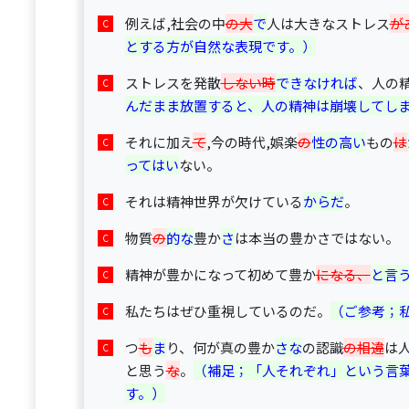
例えば,社会の中
の大
で
人は大きなストレス
が
とする方が自然な表現です。）
ストレスを発散
しない時
できなければ
、人の
んだまま放置すると、人の精神は崩壊してし
それに加え
て
,今の時代,娯楽
の
性の高い
もの
は
ってはい
ない。
それは精神世界が欠けている
からだ
。
物質
の
的な
豊か
さ
は本当の豊かさではない。
精神が豊かになって初めて豊か
になる、
と言
私たちはぜひ重視しているのだ。
（ご参考；
つ
も
ま
り、何が真の豊か
さな
の認識
の相違
は
と思う
な
。
（補足；「人それぞれ」という言
す。）