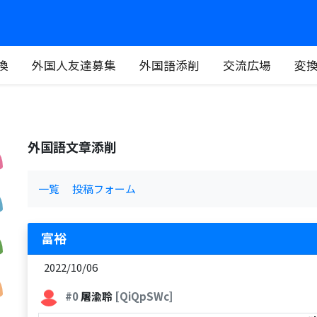
換
外国人友達募集
外国語添削
交流広場
変
外国語文章添削
一覧
投稿フォーム
富裕
2022/10/06
#0
屠渝聆
[QiQpSWc]