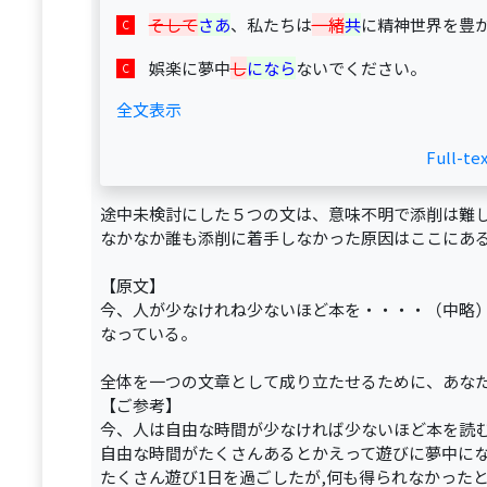
そして
さあ
、私たちは
一緒
共
に精神世界を豊
娯楽に夢中
し
になら
ないでください。
全文表示
Full-te
途中未検討にした５つの文は、意味不明で添削は難
なかなか誰も添削に着手しなかった原因はここにあ
【原文】
今、人が少なけれね少ないほど本を・・・・（中略
なっている。
全体を一つの文章として成り立たせるために、あな
【ご参考】
今、人は自由な時間が少なければ少ないほど本を読
自由な時間がたくさんあるとかえって遊びに夢中に
たくさん遊び1日を過ごしたが,何も得られなかった