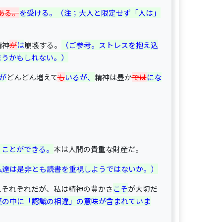
ある。
を受ける。（注；大人と限定せず「人は」
精神
が
は
崩壊する。
（ご参考。ストレスを抱え込
まうかもしれない。）
が
どんどん増えて
も
いるが、
精神は豊か
では
にな
うことができる。
本は人間の貴重な財産だ。
私達は是非とも読書を重視しようではないか。）
人それぞれだが、私は精神の豊かさ
こそ
が大切だ
葉の中に「認識の相違」の意味が含まれていま