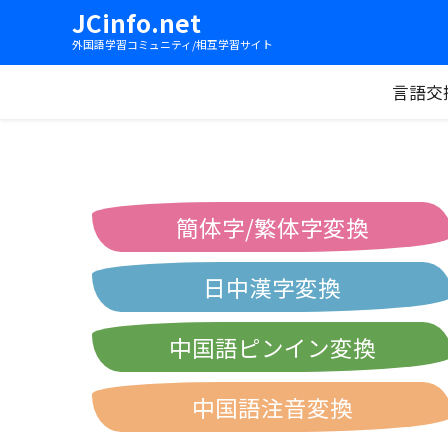
JCinfo.net
外国語学習コミュニティ/相互学習サイト
言語交
簡体字/繁体字変換
日中漢字変換
中国語ピンイン変換
中国語注音変換