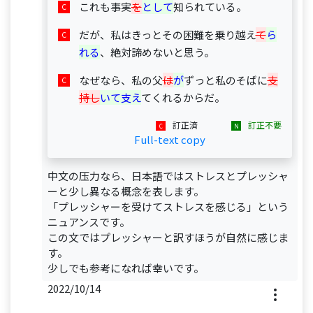
これも事実
を
として
知られている。
だが、私はきっとその困難を乗り越え
て
ら
れる
、絶対諦めないと思う。
なぜなら、私の父
は
が
ずっと私のそばに
支
持し
いて支え
てくれるからだ。
訂正済
訂正不要
Full-text copy
中文の压力なら、日本語ではストレスとプレッシャ
ーと少し異なる概念を表します。
「プレッシャーを受けてストレスを感じる」という
ニュアンスです。
この文ではプレッシャーと訳すほうが自然に感じま
す。
少しでも参考になれば幸いです。
2022/10/14