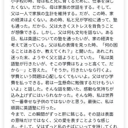
小学校の時、母は私と兄に育てるために、仕事を探し
たくない。だから、母は家族の世話をする。そして、
父は一人で家族の生計を維持する。だが、この時、家
の経済はよくない。あの時、私と兄が学校に通って、塾
も通った。だから、父は大きくストレスを背負うこと
が想像できる。しかし、父は何も文句を話ない。ある
日、私は英語についての塾を通ったいが、家の経済を
考えて迷っている。父は私の表情を見った時、「何の困
ることはあるか、教えてくれ？」と聞いた。あれこれ
迷った末、ようやく父と話ようとしていた。「私は英
語塾が行きたいが、そこの学費はちょっと高くて、だ
から…」と答えた。「そうか。行きたいなら行くよ。
学費という問題は心配しなくてもいいよ。父はぜひ学
費を払っできる。君は一生懸命に勉強するだけもうい
いよ」と話した。そんな話を聞いた、感動な気持ちが
込み上げずにはいられなかった。そんな時、私は世界
で一番幸せな子供のではないかと思う。最後に、私は
順調に英語塾に行った。
今まで、この瞬間がずっと肝に銘じる。その話は表面
の意味だけではなく、父の愛を表すことような感じ
る。そして、父はずっと私のそばにいって支持してくれ