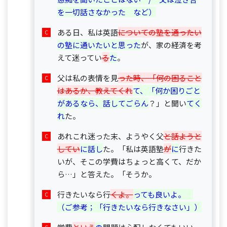
を一切話さなかった　など）
ある日、私は英語
についての塾を通ったい
の塾に通いたいと思った
が、家の経済を考
えて迷ってい
る
た
。
父は私の表情を見
った時、「何の困ること
はあるか、教えてくれ
て、「何か困りごと
があるなら、話してごらん
？」と聞い
てく
れ
た。
あれこれ迷った末、ようやく父
と話ようと
してい
に話し
た。「私は英語塾
が
に
行きた
いが、そこの学費はちょっと高くて、だか
ら…」と答えた。「そうか。
行きたいなら行
くよ。
っても良いよ。　
（ご参考；「行きたいなら行きなさい」）