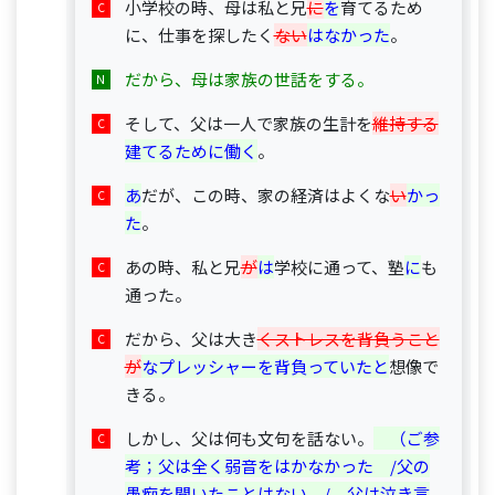
小学校の時、母は私と兄
に
を
育てるため
に、仕事を探したく
ない
はなかった
。
だから、母は家族の世話をする。
そして、父は一人で家族の生計を
維持する
建てるために働く
。
あ
だが、この時、家の経済はよくな
い
かっ
た
。
あの時、私と兄
が
は
学校に通って、塾
に
も
通った。
だから、父は大き
くストレスを背負うこと
が
なプレッシャーを背負っていたと
想像で
きる。
しかし、父は何も文句を話ない。
　（ご参
考；父は全く弱音をはかなかった　/父の
愚痴を聞いたことはない　/　父は泣き言