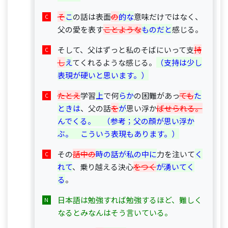
そ
こ
の話は表面
の
的な
意味だけではなく、
父の愛を表す
ことような
ものだと
感じる。
そして、父はずっと私のそばにいって支
持
し
え
てくれるような感じる。
（支持は少し
表現が硬いと思います。）
たとえ
学習
上
で何
らか
の困難があっ
ても
た
ときは
、父の話
を
が
思い浮か
ばせられる。
んでくる。　（参考；父の顔が思い浮か
ぶ。　こういう表現もあります。）
その
話中の
時の話が私の中に
力を注いて
く
れて
、乗り越える決心
をつく
が湧いてく
る
。
日本語は勉強すれば勉強するほど、難しく
なるとみなんはそう言いている。