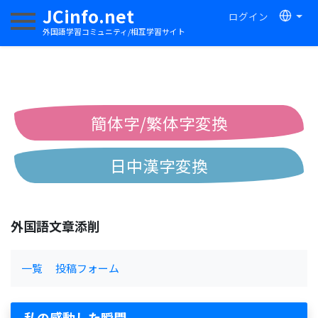
JCinfo.net
ログイン
ナビゲーションを切り替える
外国語学習コミュニティ/相互学習サイト
簡体字/繁体字変換
日中漢字変換
中国語ピンイン変換
外国語文章添削
中国語注音変換
一覧
投稿フォーム
私の感動した瞬間