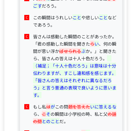
ごす
だろう。
この瞬間はうれしい
こと
や悲しい
こと
など
であろう。
皆さんは感動した瞬間のことがあったか。
「君の感動した瞬間を聞きた
ら
い
、何の瞬
間が思い浮か
ばせられる
ぶ
か。」と聞きた
ら、皆さんの答えは十人十色だろう。
（補足；「十人十色だろう」は意味は十分
伝わりますが、すこし違和感を感じます。
「皆さんの答えはそれぞれに異なるだろ
う」と言う普通の表現で良いように思いま
す。
もし私
は
が
この問
題を答えた
いに答えるな
ら、
こ
そ
の瞬間は小学校の時、私と父
の話
の間
とのこと
だ。