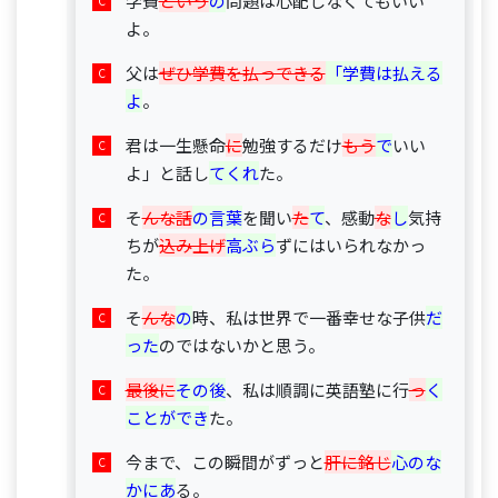
学費
という
の
問題は心配しなくてもいい
よ。
父は
ぜひ学費を払っできる
「学費は払える
よ
。
君は一生懸命
に
勉強するだけ
もう
で
いい
よ」と話し
てくれ
た。
そ
んな話
の言葉
を聞い
た
て
、感動
な
し
気持
ちが
込み上げ
高ぶら
ずにはいられなかっ
た。
そ
んな
の
時、私は世界で一番幸せな子供
だ
った
のではないかと思う。
最後に
その後
、私は順調に英語塾に行
っ
く
ことができ
た。
今まで、この瞬間がずっと
肝に銘じ
心のな
かにあ
る。