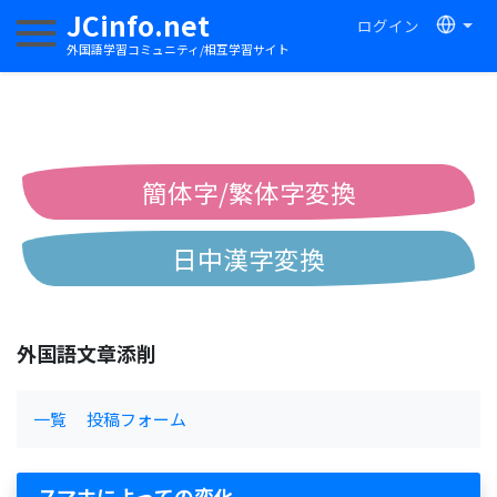
JCinfo.net
ログイン
ナビゲーションを切り替える
外国語学習コミュニティ/相互学習サイト
簡体字/繁体字変換
日中漢字変換
中国語ピンイン変換
外国語文章添削
中国語注音変換
一覧
投稿フォーム
スマホによっての変化