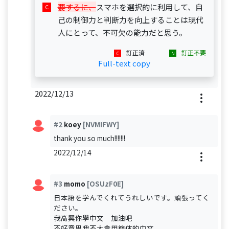
要するに、
スマホを選択的に利用して、自
己の制御力と判断力を向上することは現代
人にとって、不可欠の能力だと思う。
訂正済
訂正不要
Full-text copy
2022/12/13
#2
koey
[NVMIFWY]
thank you so much!!!!!!!
2022/12/14
#3
momo
[OSUzF0E]
日本語を学んでくれてうれしいです。頑張ってく
ださい。
我高興你學中文 加油吧
不好意思我不太會用簡体的中文