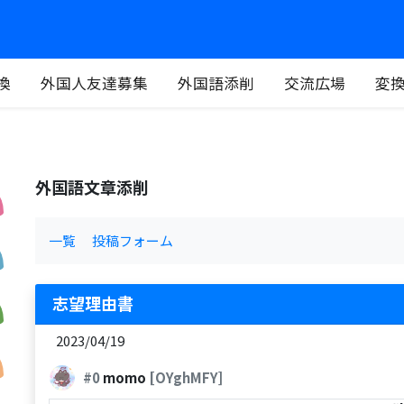
換
外国人友達募集
外国語添削
交流広場
変
外国語文章添削
一覧
投稿フォーム
志望理由書
2023/04/19
#0
momo
[OYghMFY]