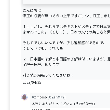
こんにちは
修正の必要が無いぐらい上手ですが、少し訂正しま
１：しかし、それまではテキストやメディアで日本
ませんでした。（そして）、日本の文化の美しさと
そしてでもいいんですが、少し違和感があるので、
そして→でも、それでも
２：日本語の了解と中国語の了解は似ていますが、
了解→理解、知ります
引き続き頑張ってくださいね！
2023/04/25
#2
momo
[OYghMFY]
本当にありがとうございます!!!!(☆^O^☆)