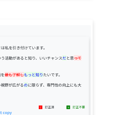
さは私を引き付けています。
いう活動があると知り、いいチャンス
だ
と思
って
語を
最も了解し
もっと知り
たいです。
の視野が広がる
の
に限らず、専門性の向上にも大
訂正済
訂正不要
xt copy