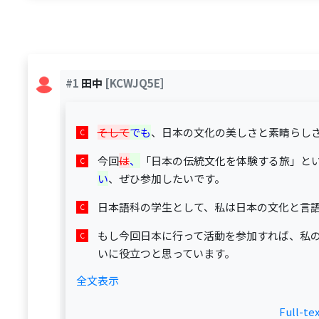
#1
田中
[KCWJQ5E]
そして
でも
、日本の文化の美しさと素晴らし
今回
は
、
「日本の伝統文化を体験する旅」と
い
、ぜひ参加したいです。
日本語科の学生として、私は日本の文化と言
もし今回日本に行って活動を参加すれば、私
いに役立つと思っています。
全文表示
Full-te