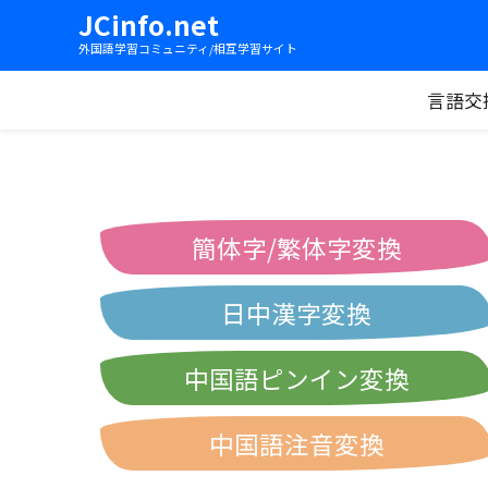
JCinfo.net
外国語学習コミュニティ/相互学習サイト
言語交
簡体字/繁体字変換
日中漢字変換
中国語ピンイン変換
中国語注音変換