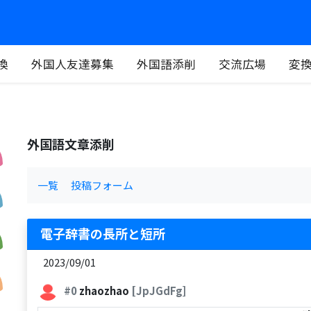
換
外国人友達募集
外国語添削
交流広場
変
外国語文章添削
一覧
投稿フォーム
電子辞書の長所と短所
2023/09/01
#0
zhaozhao
[JpJGdFg]