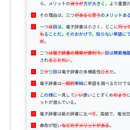
ら、メリットの
ほうが
方が大きく、
より重要
その理由は
、
三つ
があると思う
のメリットあ
一つ
は
目は、
電子辞書は小さく、どこに
行っ
も
ることだ。そのおかげで、知らない単語に
だ
。
二つ
は電子辞書の検索が便利で、
目は検索機
され
ることだ。
、
三
ツ
つ目
は電子辞書の多機能性
こと
だ。
電子辞書は
一般的
単純
に単語を調べるだけで
この様に
一見して
、い
良
いことずくめ
のよう
ットが潜んでいる。
電子辞書は紙の辞書に比べ
て
、
高価で、電池
寿命が短い
などのデメリットがある
。