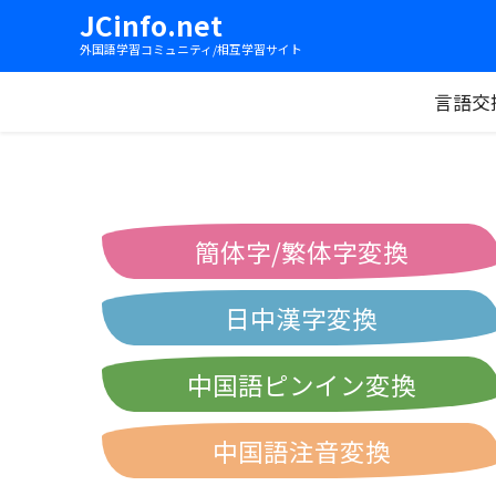
JCinfo.net
外国語学習コミュニティ/相互学習サイト
言語交
簡体字/繁体字変換
日中漢字変換
中国語ピンイン変換
中国語注音変換