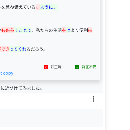
トを兼ね備えている
。
ように、
か
したら
すことで
、私たちの生活
を
は
より便利
に
ができ
ってくれ
るだろう。
訂正済
訂正不要
xt copy
文に近づけてみました。