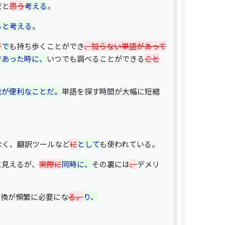
だと
思う
考える
。
ると考える
。
て
で
も持ち歩くことができ
、知らない単語があって
であった時に、
いつでも調べることができる
こと
能が便利なことだ。
単語を探す時間が大幅に短縮
なく、翻訳ツールなど
に
として
も使われている。
に見えるが、
実際に
同時に、
その裏には
、
デメリ
交換が頻繁に必要にな
る。
り、