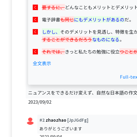
要するに、
どんなこともメリットとデメリッ
電子辞書
も同じ
にもデメリットがあるの
だ。
しかし、
そのデメリットを見透し、特徴を生
することができるだろう
なものになる
。
それでは、
きっと私たちの勉強に役立
つこと
全文表示
Full-te
ニュアンスをできるだけ変えず、自然な日本語の作
2023/09/02
#2
zhaozhao
[JpJGdFg]
ありがとうございます
2023/09/04