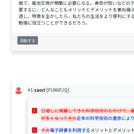
価で、電池交換が頻繁に必要になる。寿命が短いなどの
要するに、どんなこともメリットとデメリットを兼ね備
透し、特徴を生かしたら、私たちの生活をより便利にす
勉強に役立つことができるだろう。
添削する
#1
saori
[FUMiFJQ]
日増しに発展してきた科学技術のおかげで、
が多くなってきた
近年の科学技術の進歩によ
その
電子辞書を利用する
メリットとデメリッ