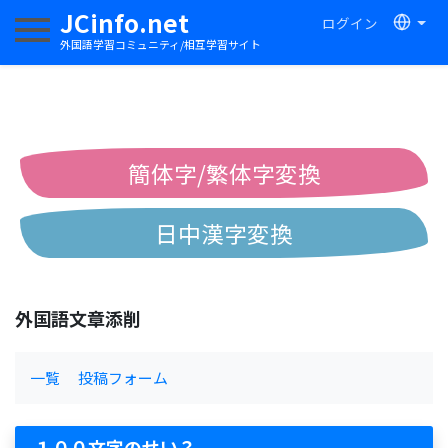
JCinfo.net
ログイン
ナビゲーションを切り替える
外国語学習コミュニティ/相互学習サイト
簡体字/繁体字変換
日中漢字変換
中国語ピンイン変換
外国語文章添削
中国語注音変換
一覧
投稿フォーム
１００文字のせい？