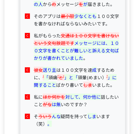
の人
から
の
メッセージ
を
が
届きました。
そのアプリは
最小限
少なくとも
１００文字
を書かなければならないみたいです。
私がもらった
文通は１００文字を書けない
という文句放題です
メッセージには、１０
０文字を書くことが難しいと訴える文句ば
かりが書かれていました
。
彼女
送り主
は１００文字を達
成
するため
に、
‘
「
頭痛
’と‘
」と「
頭暈(めまい）
’
」に
関すること
ばかり書いて
しま
いました。
私に
ほか何かを
対して、何か他に
話したい
こと
がな
は無
いのですか？
そ
ういう
んな
疑問を持って
しま
います
（笑）
。