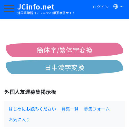
JCinfo.net
ログイン
ナビゲーションを切り替える
外国語学習コミュニティ/相互学習サイト
簡体字/繁体字変換
日中漢字変換
中国語ピンイン変換
外国人友達募集掲示板
中国語注音変換
はじめにお読みください
募集一覧
募集フォーム
お気に入り