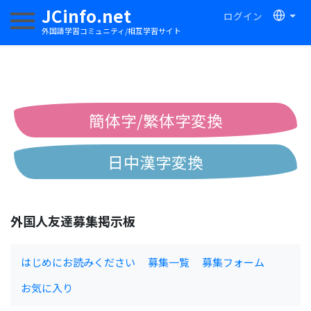
JCinfo.net
ログイン
ナビゲーションを切り替える
外国語学習コミュニティ/相互学習サイト
簡体字/繁体字変換
日中漢字変換
中国語ピンイン変換
外国人友達募集掲示板
中国語注音変換
はじめにお読みください
募集一覧
募集フォーム
お気に入り