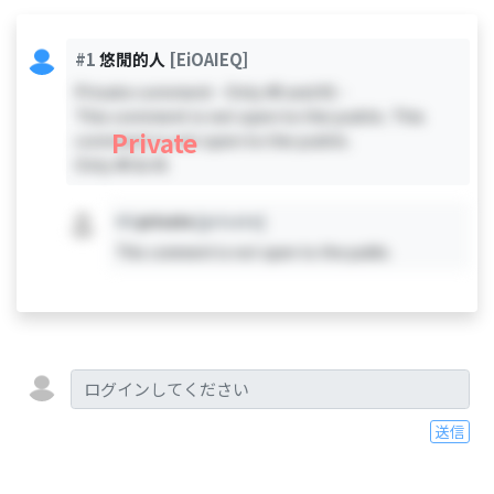
#1
悠閒的人
[EiOAIEQ]
Private comment - Only #0 and #1 -
This comment is not open to the public. This
Private
comment is not open to the public.
Only #0 & #1
#X
private
[private]
This comment is not open to the public.
送信