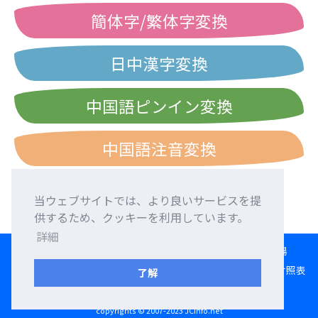
簡体字/繁体字変換
日中漢字変換
中国語ピンイン変換
中国語注音変換
当ウェブサイトでは、より良いサービスを提
供するため、クッキーを利用しています。
詳細
HOME
言語交換
外国人友達募集
外国語添削
交流広場
変換ツール
日本語ローマ字入力練習
西暦・和暦・民国暦対照表
了解
利用規約
プライバシーポリシー
お問い合わせ
copyrights © 2007-2023 JCinfo.net