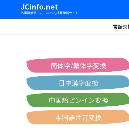
JCinfo.net
外国語学習コミュニティ/相互学習サイト
言語交
簡体字/繁体字変換
日中漢字変換
中国語ピンイン変換
中国語注音変換