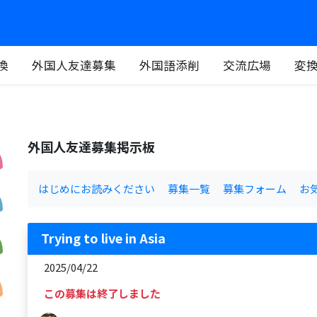
換
外国人友達募集
外国語添削
交流広場
変
外国人友達募集掲示板
はじめにお読みください
募集一覧
募集フォーム
お
Trying to live in Asia
2025/04/22
この募集は終了しました