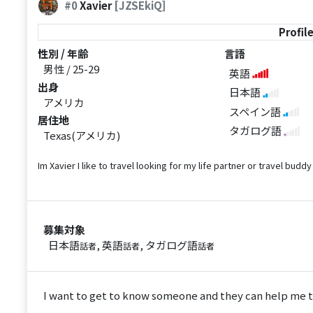
#0
Xavier
[JZSEkiQ]
Profil
性別 / 年齢
言語
男性 / 25-29
英語
出身
日本語
アメリカ
スペイン語
居住地
タガログ語
Texas(アメリカ)
Im Xavier I like to travel looking for my life partner or travel buddy
募集対象
日本語
, 英語
, タガログ語
話者
話者
話者
I want to get to know someone and they can help me to 