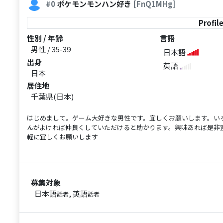
#0
ポケモンモンハン好き
[FnQ1MHg]
Profil
性別 / 年齢
言語
男性 / 35-39
日本語
出身
英語
日本
居住地
千葉県(日本)
はじめまして。ゲーム大好きな男性です。宜しくお願いします。い
んがよければ仲良くしていただけると助かります。興味あれば是非
軽に宜しくお願いします
募集対象
日本語
, 英語
話者
話者