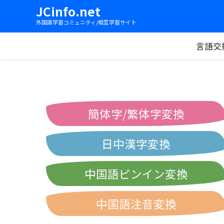
JCinfo.net
外国語学習コミュニティ/相互学習サイト
言語交
簡体字/繁体字変換
日中漢字変換
中国語ピンイン変換
中国語注音変換