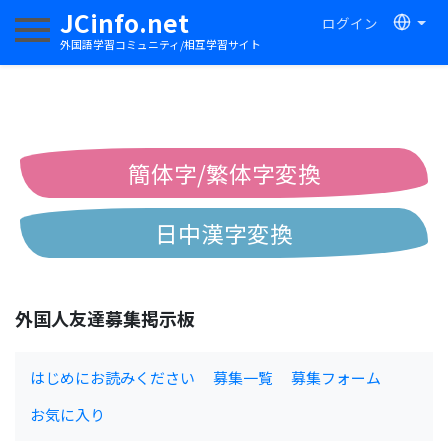
JCinfo.net
ログイン
ナビゲーションを切り替える
外国語学習コミュニティ/相互学習サイト
簡体字/繁体字変換
日中漢字変換
中国語ピンイン変換
外国人友達募集掲示板
中国語注音変換
はじめにお読みください
募集一覧
募集フォーム
お気に入り