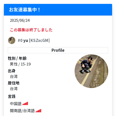
お友達募集中！
2025/06/24
この募集は終了しました
#0
yu
[KSZxcGM]
Profile
性別 / 年齢
男性 / 15-19
出身
台湾
居住地
台湾
言語
中国語
閩南語/台湾語