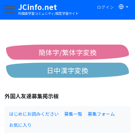
JCinfo.net
ログイン
ナビゲーションを切り替える
外国語学習コミュニティ/相互学習サイト
簡体字/繁体字変換
日中漢字変換
中国語ピンイン変換
外国人友達募集掲示板
中国語注音変換
はじめにお読みください
募集一覧
募集フォーム
お気に入り