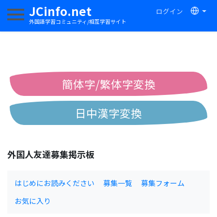
JCinfo.net
ログイン
ナビゲーションを切り替える
外国語学習コミュニティ/相互学習サイト
簡体字/繁体字変換
日中漢字変換
中国語ピンイン変換
外国人友達募集掲示板
中国語注音変換
はじめにお読みください
募集一覧
募集フォーム
お気に入り