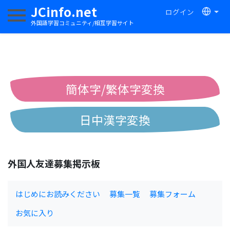
JCinfo.net
ログイン
ナビゲーションを切り替える
外国語学習コミュニティ/相互学習サイト
簡体字/繁体字変換
日中漢字変換
中国語ピンイン変換
外国人友達募集掲示板
中国語注音変換
はじめにお読みください
募集一覧
募集フォーム
お気に入り