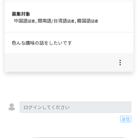
募集対象
中国語
, 閩南語/台湾語
, 韓国語
話者
話者
話者
色んな趣味の話をしたいです
送信