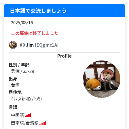
日本語で交流しましょう
2025/08/16
この募集は終了しました
#0
Jim
[EQgmc1A]
Profile
性別 / 年齢
男性 / 35-39
出身
台湾
居住地
台北/新北(台湾)
言語
中国語
閩南語/台湾語