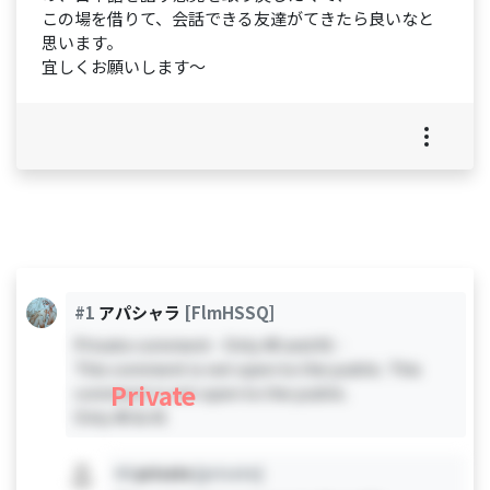
この場を借りて、会話できる友達がてきたら良いなと
思います。
宜しくお願いします～
#1
アパシャラ
[FlmHSSQ]
Private comment - Only #0 and #1 -
This comment is not open to the public. This
Private
comment is not open to the public.
Only #0 & #1
#X
private
[private]