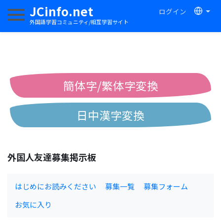
JCinfo.net
ログイン
ナビゲーションを切り替える
外国語学習コミュニティ/相互学習サイト
簡体字/繁体字変換
日中漢字変換
中国語ピンイン変換
外国人友達募集掲示板
中国語注音変換
はじめにお読みください
募集一覧
募集フォーム
お気に入り