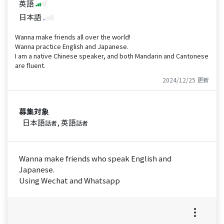
英語
日本語
Wanna make friends all over the world!
Wanna practice English and Japanese.
I am a native Chinese speaker, and both Mandarin and Cantonese
are fluent.
2024/12/25 更新
募集対象
日本語
, 英語
話者
話者
Wanna make friends who speak English and
Japanese.
Using Wechat and Whatsapp