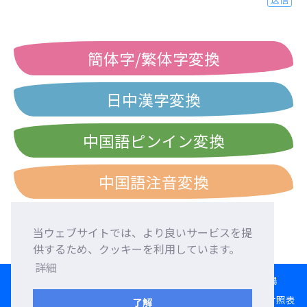
簡体字/繁体字変換
日中漢字変換
中国語ピンイン変換
中国語注音変換
当ウェブサイトでは、より良いサービスを提
供するため、クッキーを利用しています。
詳細
HOME
言語交換
外国人友達募集
外国語添削
交流広場
変換ツール
日本語ローマ字入力練習
西暦・和暦・民国暦対照表
了解