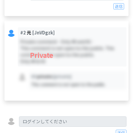
送信
#2
元
[JnVDgzk]
Private comment - Only #0 and #2 -
This comment is not open to the public. This
Private
comment is not open to the public.
Only #0 & #2
#X
private
[private]
This comment is not open to the public.
送信