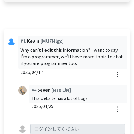
#1
Kevin
[MUFHlgc]
Why can't I edit this information? I want to say
I'm a programmer, we'll have more topic to chat
if you are programmer too.
2026/04/17
#4
Seven
[MzgiElM]
This website has a lot of bugs.
2026/04/25