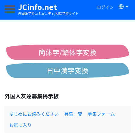
JCinfo.net
ログイン
ナビゲーションを切り替える
外国語学習コミュニティ/相互学習サイト
簡体字/繁体字変換
日中漢字変換
中国語ピンイン変換
外国人友達募集掲示板
中国語注音変換
はじめにお読みください
募集一覧
募集フォーム
お気に入り