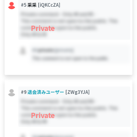
#5
采采
[iQKCcZA]
Private comment - Only #0 and #5 -
This comment is not open to the public. This
Private
comment is not open to the public.
Only #0 & #5
#X
private
[private]
This comment is not open to the public.
#9
退会済みユーザー
[ZWg3YJA]
Private comment - Only #0 and #9 -
This comment is not open to the public. This
Private
comment is not open to the public.
Only #0 & #9
#X
private
[private]