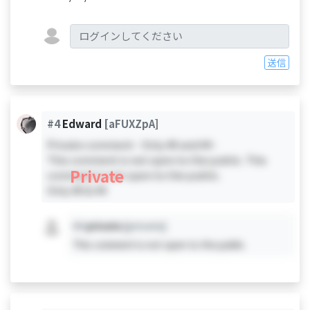
送信
#4
Edward
[aFUXZpA]
Private comment - Only #0 and #4 -
This comment is not open to the public. This
Private
comment is not open to the public.
Only #0 & #4
#X
private
[private]
This comment is not open to the public.