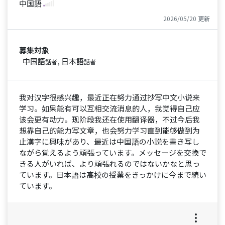
中国語
2026/05/20 更新
募集対象
中国語
, 日本語
話者
話者
我对汉字很感兴趣，最近正在努力通过抄写中文小说来
学习。如果能有可以互相交流消息的人，我觉得自己应
该会更有动力。现阶段我还在使用翻译器，不过今后我
想靠自己的能力写文章，也会努力学习直到能够做到为
止漢字に興味があり、最近は中国語の小説を書き写し
ながら覚えるよう頑張っています。メッセージを交換で
きる人がいれば、より頑張れるのではないかなと思っ
ています。日本語は高校の授業をきっかけに今まで続い
ています。