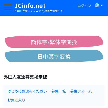
JCinfo.net
ログイン
ナビゲーションを切り替える
外国語学習コミュニティ/相互学習サイト
簡体字/繁体字変換
日中漢字変換
中国語ピンイン変換
外国人友達募集掲示板
中国語注音変換
はじめにお読みください
募集一覧
募集フォーム
お気に入り