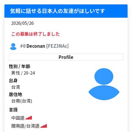
気軽に話せる日本人の友達がほしいです
2026/05/26
この募集は終了しました
#0
Deconan
[FEZ3NAc]
Profile
性別 / 年齢
男性 / 20-24
出身
台湾
居住地
台南(台湾)
言語
中国語
閩南語/台湾語