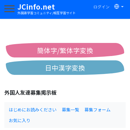
JCinfo.net
ログイン
ナビゲーションを切り替える
外国語学習コミュニティ/相互学習サイト
簡体字/繁体字変換
日中漢字変換
中国語ピンイン変換
外国人友達募集掲示板
中国語注音変換
はじめにお読みください
募集一覧
募集フォーム
お気に入り