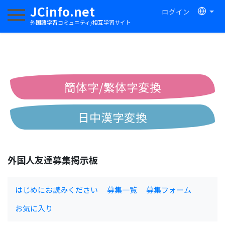
JCinfo.net
ログイン
ナビゲーションを切り替える
外国語学習コミュニティ/相互学習サイト
簡体字/繁体字変換
日中漢字変換
中国語ピンイン変換
外国人友達募集掲示板
中国語注音変換
はじめにお読みください
募集一覧
募集フォーム
お気に入り