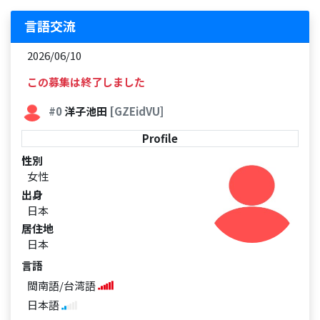
言語交流
2026/06/10
この募集は終了しました
#0
洋子池田
[GZEidVU]
Profile
性別
女性
出身
日本
居住地
日本
言語
閩南語/台湾語
日本語