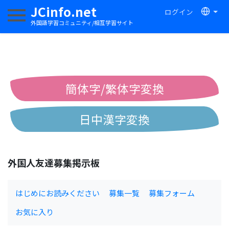
JCinfo.net
ログイン
ナビゲーションを切り替える
外国語学習コミュニティ/相互学習サイト
簡体字/繁体字変換
日中漢字変換
中国語ピンイン変換
外国人友達募集掲示板
中国語注音変換
はじめにお読みください
募集一覧
募集フォーム
お気に入り