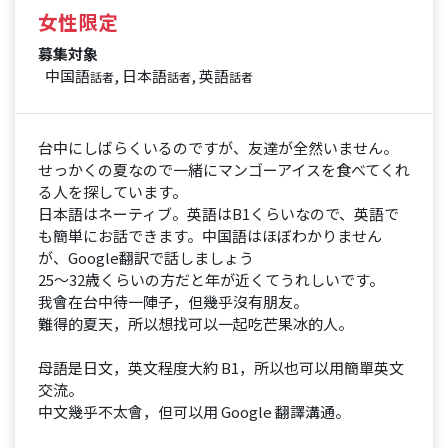
女性限定
募集対象
中国語
, 日本語
, 英語
話者
話者
話者
台中にしばらくいるのですが、友達が全然いません。
せっかくの夏なので一緒にマンゴーアイスを食べてくれ
る人を探しています。
日本語はネーティブ。英語はB1くらいなので、英語で
も簡単にお話できます。中国語はほぼわかりません
が、Google翻訳で話しましょう
25～32歳くらいの方だと年が近くてうれしいです。
我會在台中待一陣子，但幾乎沒有朋友。
難得的夏天，所以想找可以一起吃芒果冰的人。
母語是日文，英文程度大約 B1，所以也可以用簡單英文
交流。
中文幾乎不太會，但可以用 Google 翻譯溝通。