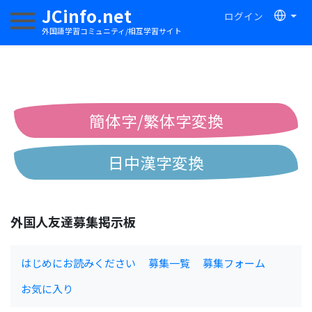
JCinfo.net
ログイン
ナビゲーションを切り替える
外国語学習コミュニティ/相互学習サイト
簡体字/繁体字変換
日中漢字変換
中国語ピンイン変換
外国人友達募集掲示板
中国語注音変換
はじめにお読みください
募集一覧
募集フォーム
お気に入り