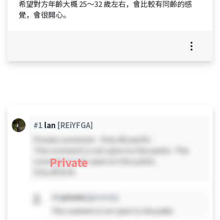
希望對方年齡大概 25～32 歲左右，會比較有同齡的感
覺，會很開心。
#1
lan
[REiYFGA]
Private comment - Only #0 and #1 -
This comment is not open to the public. This
Private
comment is not open to the public.
Only #0 & #1
#X
private
[private]
This comment is not open to the public.