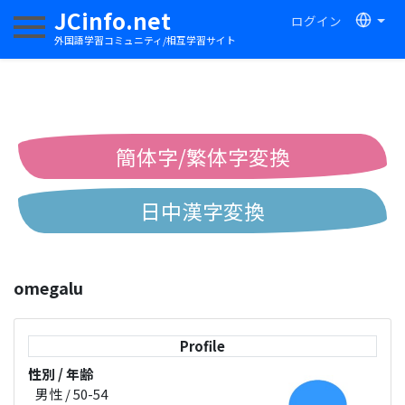
JCinfo.net
ログイン
ナビゲーションを切り替える
外国語学習コミュニティ/相互学習サイト
簡体字/繁体字変換
日中漢字変換
中国語ピンイン変換
omegalu
中国語注音変換
Profile
性別 / 年齢
男性 / 50-54