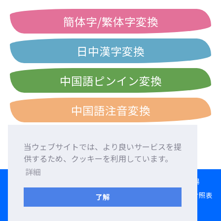
簡体字/繁体字変換
日中漢字変換
中国語ピンイン変換
中国語注音変換
当ウェブサイトでは、より良いサービスを提
供するため、クッキーを利用しています。
詳細
HOME
言語交換
外国人友達募集
外国語添削
交流広場
変換ツール
日本語ローマ字入力練習
西暦・和暦・民国暦対照表
了解
利用規約
プライバシーポリシー
お問い合わせ