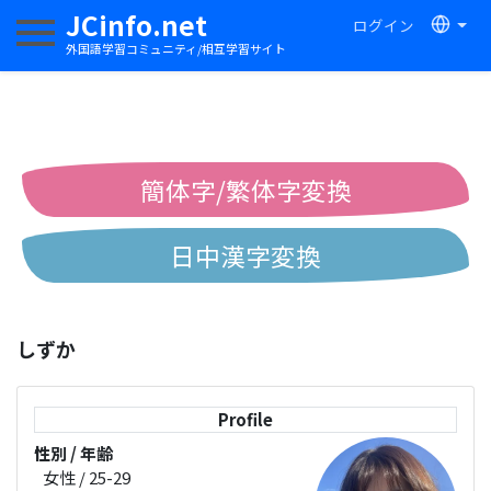
JCinfo.net
ログイン
ナビゲーションを切り替える
外国語学習コミュニティ/相互学習サイト
簡体字/繁体字変換
日中漢字変換
中国語ピンイン変換
しずか
中国語注音変換
Profile
性別 / 年齢
女性 / 25-29