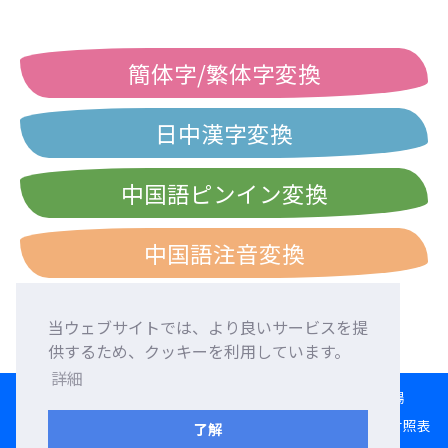
簡体字/繁体字変換
日中漢字変換
中国語ピンイン変換
中国語注音変換
当ウェブサイトでは、より良いサービスを提
供するため、クッキーを利用しています。
詳細
HOME
言語交換
外国人友達募集
外国語添削
交流広場
変換ツール
日本語ローマ字入力練習
西暦・和暦・民国暦対照表
了解