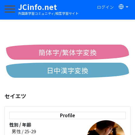
JCinfo.net
ログイン
ナビゲーションを切り替える
外国語学習コミュニティ/相互学習サイト
簡体字/繁体字変換
日中漢字変換
中国語ピンイン変換
セイエツ
中国語注音変換
Profile
性別 / 年齢
男性 / 25-29