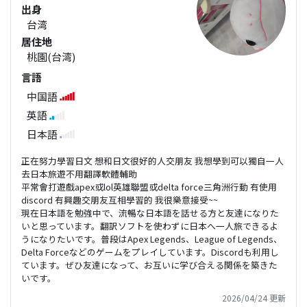
出身
台湾
居住地
桃園(台湾)
言語
中国語
英語
日本語
正在努力學習日文 想和日文很好的人交朋友 我想學到可以獨自一人
去日本旅遊不用翻譯軟體輔助
平常會打遊戲apex或lol英雄聯盟或delta force三角洲行動 有使用
discord 有興趣交朋友互相學習的 我很樂意接受~~
現在日本語を勉強中で、流暢な日本語を話せる方と友達になりた
いと思っています。翻訳ソフトを使わずに日本へ一人旅できるよ
うになりたいです。普段はApex Legends、League of Legends、
Delta Forceなどのゲームをプレイしています。Discordも利用し
ています。ぜひ友達になって、お互いに学び合える関係を築きた
いです。
2026/04/24 更新