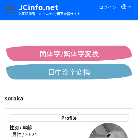
JCinfo.net
ログイン
ナビゲーションを切り替える
外国語学習コミュニティ/相互学習サイト
簡体字/繁体字変換
日中漢字変換
中国語ピンイン変換
soraka
中国語注音変換
Profile
性別 / 年齢
男性 / 20-24