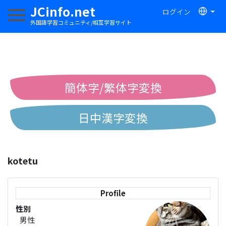
JCinfo.net
ログイン
ナビゲーションを切り替える
外国語学習コミュニティ/相互学習サイト
簡体字/繁体字変換
日中漢字変換
中国語ピンイン変換
kotetu
中国語注音変換
Profile
性別
男性