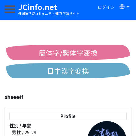
JCinfo.net
ログイン
ナビゲーションを切り替える
外国語学習コミュニティ/相互学習サイト
簡体字/繁体字変換
日中漢字変換
中国語ピンイン変換
sheeeif
中国語注音変換
Profile
性別 / 年齢
男性 / 25-29