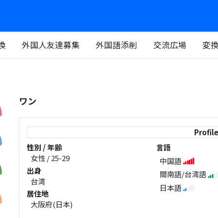
換
外国人友達募集
外国語添削
交流広場
変
ワン
Profil
性別 / 年齢
言語
女性 / 25-29
中国語
出身
閩南語/台湾語
台湾
日本語
居住地
大阪府(日本)