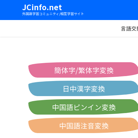
JCinfo.net
外国語学習コミュニティ/相互学習サイト
言語交
簡体字/繁体字変換
日中漢字変換
中国語ピンイン変換
中国語注音変換