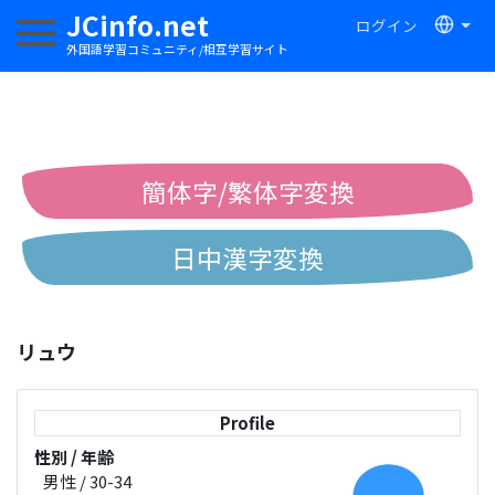
JCinfo.net
ログイン
ナビゲーションを切り替える
外国語学習コミュニティ/相互学習サイト
簡体字/繁体字変換
日中漢字変換
中国語ピンイン変換
リュウ
中国語注音変換
Profile
性別 / 年齢
男性 / 30-34