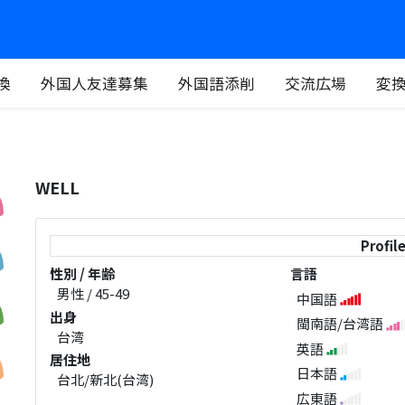
換
外国人友達募集
外国語添削
交流広場
変
WELL
Profil
性別 / 年齢
言語
男性 / 45-49
中国語
出身
閩南語/台湾語
台湾
英語
居住地
日本語
台北/新北(台湾)
広東語