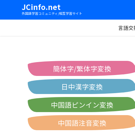
JCinfo.net
外国語学習コミュニティ/相互学習サイト
言語交
簡体字/繁体字変換
日中漢字変換
中国語ピンイン変換
中国語注音変換