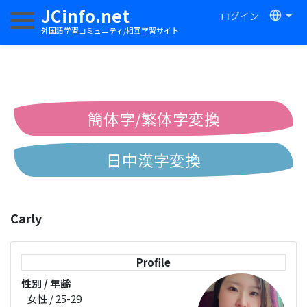
JCinfo.net
ログイン
ナビゲーションを切り替える
外国語学習コミュニティ/相互学習サイト
簡体字/繁体字変換
日中漢字変換
中国語ピンイン変換
Carly
中国語注音変換
Profile
性別 / 年齢
女性 / 25-29