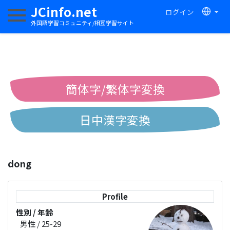
JCinfo.net
ログイン
ナビゲーションを切り替える
外国語学習コミュニティ/相互学習サイト
簡体字/繁体字変換
日中漢字変換
中国語ピンイン変換
dong
中国語注音変換
Profile
性別 / 年齢
男性 / 25-29