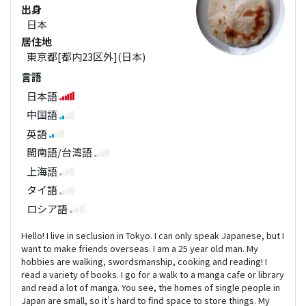
出身
日本
居住地
東京都[都内23区外](日本)
言語
日本語
中国語
英語
閩南語/台湾語
上海語
タイ語
ロシア語
Hello! I live in seclusion in Tokyo. I can only speak Japanese, but I
want to make friends overseas. I am a 25 year old man. My
hobbies are walking, swordsmanship, cooking and reading! I
read a variety of books. I go for a walk to a manga cafe or library
and read a lot of manga. You see, the homes of single people in
Japan are small, so it's hard to find space to store things. My