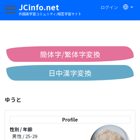
JCinfo.net
ログイン
ナビゲーションを切り替える
外国語学習コミュニティ/相互学習サイト
簡体字/繁体字変換
日中漢字変換
中国語ピンイン変換
ゆうと
中国語注音変換
Profile
性別 / 年齢
男性 / 25-29