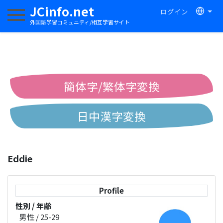
JCinfo.net
ログイン
ナビゲーションを切り替える
外国語学習コミュニティ/相互学習サイト
簡体字/繁体字変換
日中漢字変換
中国語ピンイン変換
Eddie
中国語注音変換
Profile
性別 / 年齢
男性 / 25-29