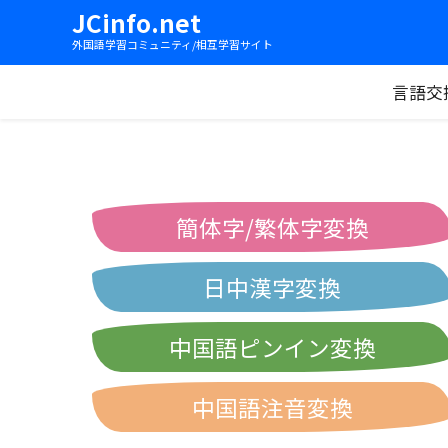
JCinfo.net
外国語学習コミュニティ/相互学習サイト
言語交
簡体字/繁体字変換
日中漢字変換
中国語ピンイン変換
中国語注音変換