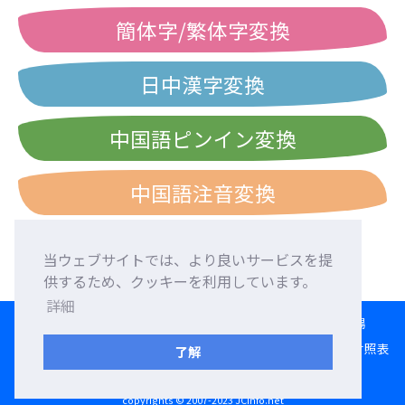
簡体字/繁体字変換
日中漢字変換
中国語ピンイン変換
中国語注音変換
当ウェブサイトでは、より良いサービスを提
供するため、クッキーを利用しています。
詳細
HOME
言語交換
外国人友達募集
外国語添削
交流広場
変換ツール
日本語ローマ字入力練習
西暦・和暦・民国暦対照表
了解
利用規約
プライバシーポリシー
お問い合わせ
copyrights © 2007-2023 JCinfo.net