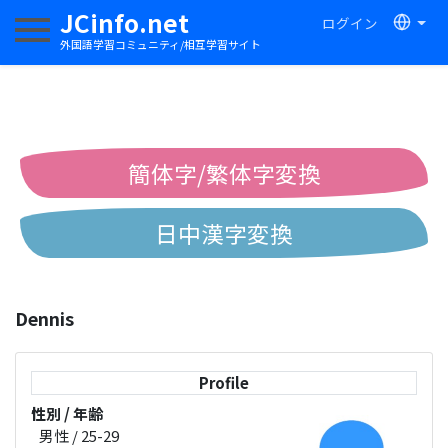
JCinfo.net
ログイン
ナビゲーションを切り替える
外国語学習コミュニティ/相互学習サイト
簡体字/繁体字変換
日中漢字変換
中国語ピンイン変換
Dennis
中国語注音変換
Profile
性別 / 年齢
男性 / 25-29