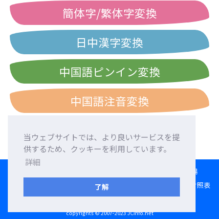
簡体字/繁体字変換
日中漢字変換
中国語ピンイン変換
中国語注音変換
当ウェブサイトでは、より良いサービスを提
供するため、クッキーを利用しています。
詳細
HOME
言語交換
外国人友達募集
外国語添削
交流広場
変換ツール
日本語ローマ字入力練習
西暦・和暦・民国暦対照表
了解
利用規約
プライバシーポリシー
お問い合わせ
copyrights © 2007-2023 JCinfo.net