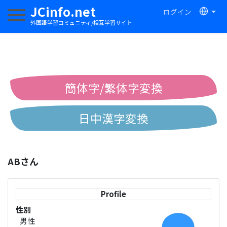
JCinfo.net
ログイン
ナビゲーションを切り替える
外国語学習コミュニティ/相互学習サイト
簡体字/繁体字変換
日中漢字変換
中国語ピンイン変換
ABさん
中国語注音変換
Profile
性別
男性