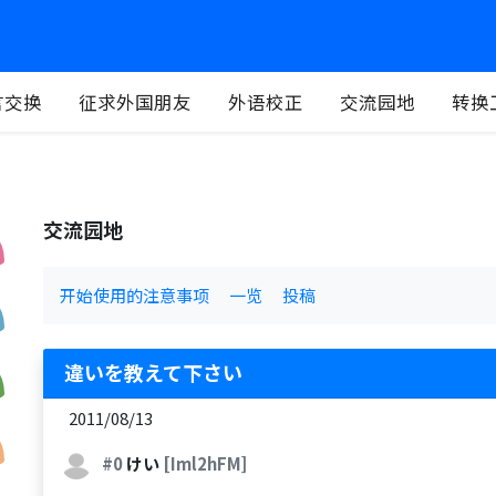
言交换
征求外国朋友
外语校正
交流园地
转换
交流园地
开始使用的注意事项
一览
投稿
違いを教えて下さい
2011/08/13
#0
けい
[Iml2hFM]