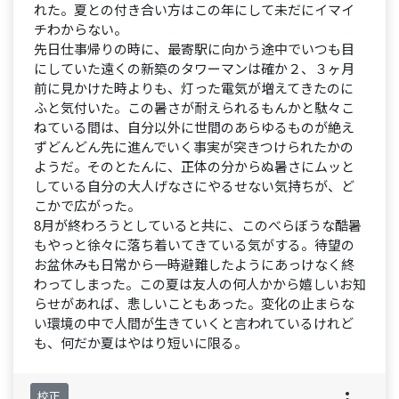
れた。夏との付き合い方はこの年にして未だにイマイ
チわからない。
先日仕事帰りの時に、最寄駅に向かう途中でいつも目
にしていた遠くの新築のタワーマンは確か２、３ヶ月
前に見かけた時よりも、灯った電気が増えてきたのに
ふと気付いた。この暑さが耐えられるもんかと駄々こ
ねている間は、自分以外に世間のあらゆるものが絶え
ずどんどん先に進んでいく事実が突きつけられたかの
ようだ。そのとたんに、正体の分からぬ暑さにムッと
している自分の大人げなさにやるせない気持ちが、ど
こかで広がった。
8月が終わろうとしていると共に、このべらぼうな酷暑
もやっと徐々に落ち着いてきている気がする。待望の
お盆休みも日常から一時避難したようにあっけなく終
わってしまった。この夏は友人の何人かから嬉しいお知
らせがあれば、悲しいこともあった。変化の止まらな
い環境の中で人間が生きていくと言われているけれど
も、何だか夏はやはり短いに限る。
校正