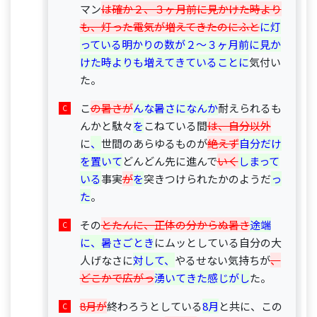
マン
は確か２、３ヶ月前に見かけた時より
も、灯った電気が増えてきたのにふと
に灯
っている明かりの数が２～３ヶ月前に見か
けた時よりも増えてきていることに
気付い
た。
こ
の暑さが
んな暑さになんか
耐えられるも
んかと駄々
を
こねている間
は、自分以外
に
、
世間のあらゆるものが
絶えず
自分だけ
を置いて
どんどん先に進んで
いく
しまって
いる
事実
が
を
突きつけられたかのようだ
っ
た
。
その
とたんに、正体の分からぬ暑さ
途端
に、暑さごとき
にムッとしている自分の大
人げなさに
対して、
やるせない気持ちが
、
どこかで広がっ
湧いてきた感じがし
た。
8月が
終わろうとしている
8月
と共に、この