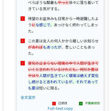
べらぼうな酷暑も
やっと
徐々に落ち着いて
きている気がする。
待望のお盆休みも日常から一時避難したよ
う
に
な感じで、
あっけなく終わってしまっ
た。
この夏は友人の何人かから嬉しいお知らせ
があれば
もあったが
、悲しいこともあっ
た。
変化の止まらない環境の中で人間が生きて
いくと言われているけれども、何だか夏は
やはり
人間が生きていく環境は絶えず変化
し続けると言われているが、それであって
も夏は
短いに限る。
全文显示
已修改
不需要修改
Full-text copy