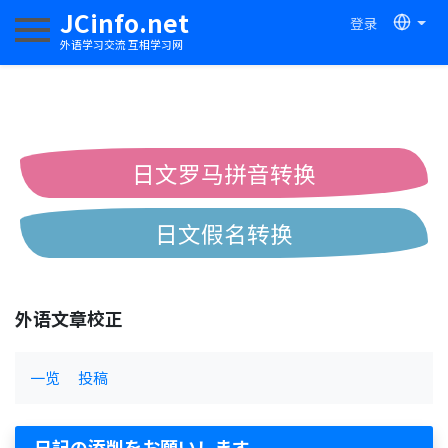
JCinfo.net
登录
切换导航
外语学习交流 互相学习网
日文罗马拼音转换
日文假名转换
简体繁体中文互换
外语文章校正
中日汉字互换
一览
投稿
日記の添削をお願いします。