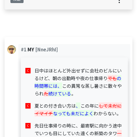
#1
MY
[NneJRhI]
日中はほとんど外出せずに会社のビルにい
るけど、朝の出勤時や夜の仕事帰り
でも
の
時間帯には、
この異常な蒸し暑さに散々や
られ
た
続けている
。
夏との付き合い方は
、
この年に
して未だに
イマイチ
なっても未だによく
わからない。
先日仕事帰りの時に、最寄駅に向かう途中
でいつも目にしていた遠くの新築のタワ
ー