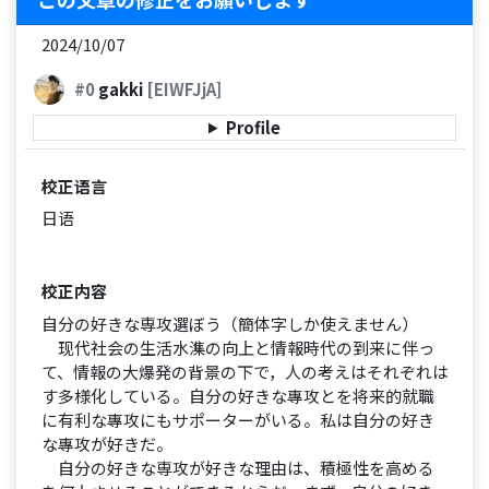
2024/10/07
#0
gakki
[EIWFJjA]
Profile
校正语言
日语
校正内容
自分の好きな専攻選ぼう（簡体字しか使えません）
现代社会の生活水潗の向上と情報時代の到来に伴っ
て、情報の大爆発の背景の下で，人の考えはそれぞれは
す多様化している。自分の好きな專攻とを将来的就職
に有利な專攻にもサポーターがいる。私は自分の好き
な專攻が好きだ。
自分の好きな専攻が好きな理由は、積極性を高める