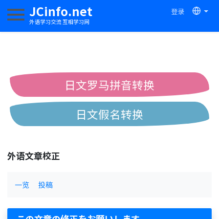
JCinfo.net
登录
切换导航
外语学习交流 互相学习网
日文罗马拼音转换
日文假名转换
简体繁体中文互换
外语文章校正
中日汉字互换
一览
投稿
この文章の修正をお願いします