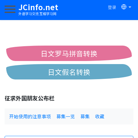
JCinfo.net
登录
切换导航
外语学习交流 互相学习网
日文罗马拼音转换
日文假名转换
简体繁体中文互换
征求外国朋友公布栏
中日汉字互换
开始使用的注意事项
募集一览
募集
收藏