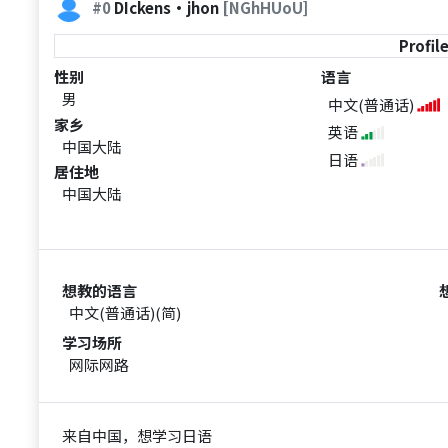
#0
DIckens·jhon
[NGhHUoU]
Profil
性别
语言
男
中文(普通话)
家乡
英语
中国大陆
日语
居住地
中国大陆
想教的语言
中文(普通话)(简)
学习场所
网际网路
来自中国，想学习日语