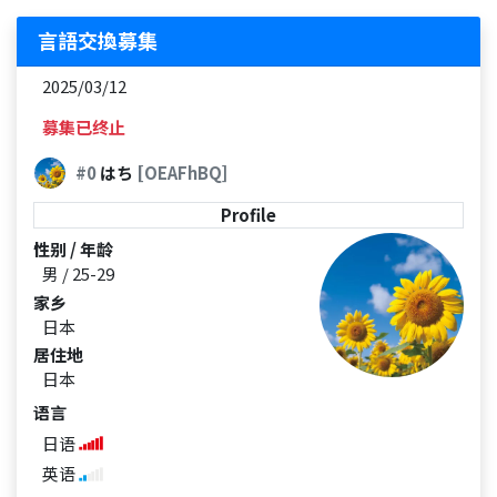
言語交換募集
2025/03/12
募集已终止
#0
はち
[OEAFhBQ]
Profile
性别 / 年龄
男 / 25-29
家乡
日本
居住地
日本
语言
日语
英语