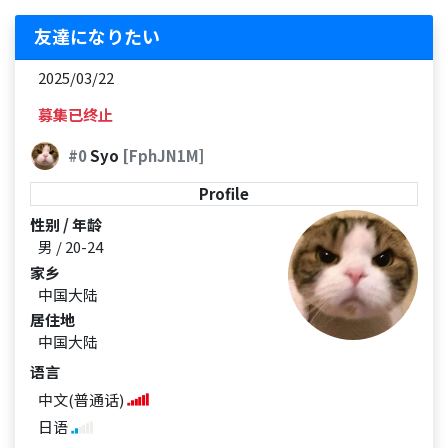
友達になりたい
2025/03/22
募集已终止
#0
Syo
[FphJN1M]
Profile
性别 / 年龄
男 / 20-24
家乡
中国大陆
居住地
中国大陆
语言
中文(普通话)
日语