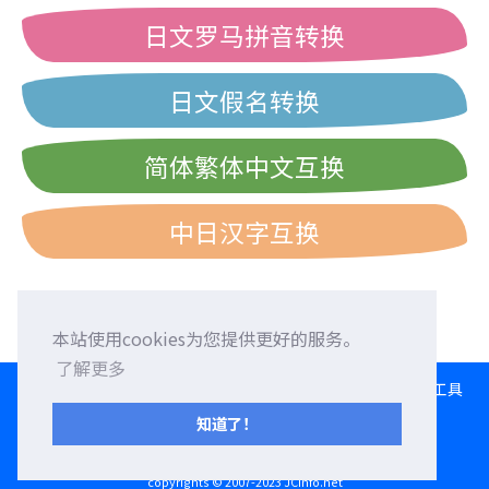
日文罗马拼音转换
日文假名转换
简体繁体中文互换
中日汉字互换
本站使用cookies为您提供更好的服务。
了解更多
HOME
语言交换
征求外国朋友
外语校正
交流园地
转换工具
日文打字练习
西历/和历/民国历对照表
知道了！
服务条款
隐私权政策
联系我们
copyrights © 2007-2023 JCinfo.net