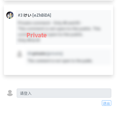
#3
けい
[eZhBiDA]
Private comment - Only #0 and #3 -
This comment is not open to the public. This
Private
comment is not open to the public.
Only #0 & #3
#X
private
[private]
This comment is not open to the public.
送出