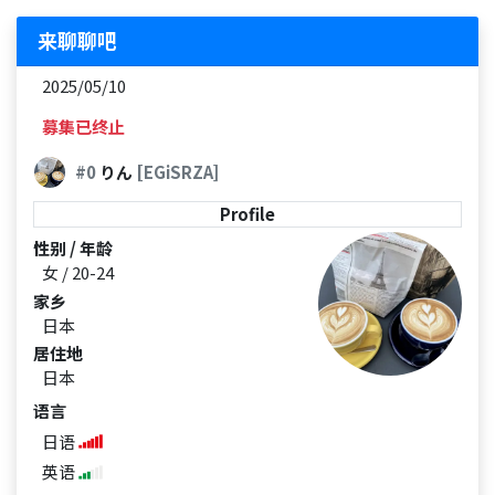
来聊聊吧
2025/05/10
募集已终止
#0
りん
[EGiSRZA]
Profile
性别 / 年龄
女 / 20-24
家乡
日本
居住地
日本
语言
日语
英语