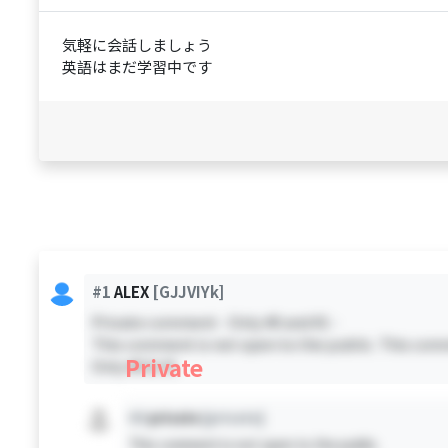
気軽に会話しましょう
英語はまだ学習中です
#1
ALEX
[GJJVIYk]
Private comment - Only #0 and #1 -
This comment is not open to the public. This comm
Private
Only #0 & #1
#X
private
[private]
This comment is not open to the public.