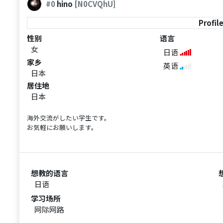
#0
hino
[N0CVQhU]
Profil
性别
语言
女
日语
家乡
英语
日本
居住地
日本
海外交流がしたい学生です。
お気軽にお願いします。
想教的语言
日语
学习场所
网际网路