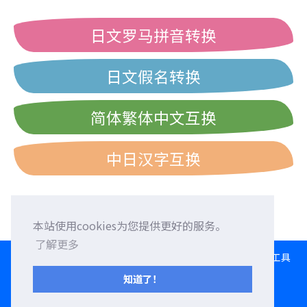
日文罗马拼音转换
日文假名转换
简体繁体中文互换
中日汉字互换
本站使用cookies为您提供更好的服务。
了解更多
HOME
语言交换
征求外国朋友
外语校正
交流园地
转换工具
日文打字练习
西历/和历/民国历对照表
知道了！
服务条款
隐私权政策
联系我们