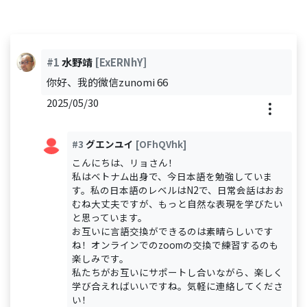
#1
水野靖
[ExERNhY]
你好、我的微信zunomi 66
2025/05/30
#3
グエンユイ
[OFhQVhk]
こんにちは、リョさん！
私はベトナム出身で、今日本語を勉強していま
す。私の日本語のレベルはN2で、日常会話はおお
むね大丈夫ですが、もっと自然な表現を学びたい
と思っています。
お互いに言語交換ができるのは素晴らしいです
ね！オンラインでのzoomの交換で練習するのも
楽しみです。
私たちがお互いにサポートし合いながら、楽しく
学び合えればいいですね。気軽に連絡してくださ
い！