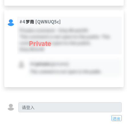
#4
罗南
[QWNUQ5c]
Private comment - Only #0 and #4 -
This comment is not open to the public. This
Private
comment is not open to the public.
Only #0 & #4
#X
private
[private]
This comment is not open to the public.
送出