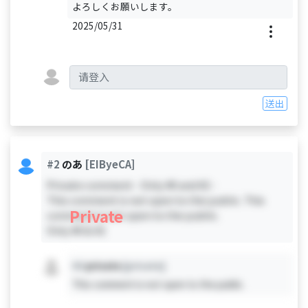
よろしくお願いします。
2025/05/31
送出
#2
のあ
[EIByeCA]
Private comment - Only #0 and #2 -
This comment is not open to the public. This
Private
comment is not open to the public.
Only #0 & #2
#X
private
[private]
This comment is not open to the public.